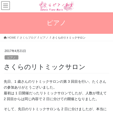
コ
ナ
ン
ビ
テ
ゲ
ン
ー
ピアノ
ツ
シ
へ
ョ
ス
ン
HOME
さくらブログ
ピアノ
さくらのリトミックサロン
キ
に
ッ
移
プ
動
2017年4月21日
ピアノ
さくらのリトミックサロン
先日、1 歳さんのリトミックサロンの第 3 回目を行い、たくさん
の参加ありがとうございました。
最初は 1 日開催だったリトミックサロンでしたが、人数が増えて
2 回目からは同じ内容で 2 日に分けての開催となりました。
そして、先日のリトミックサロンも 2 日に分けましたが、本当に