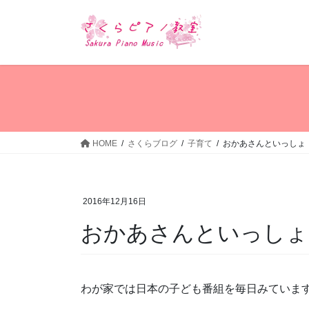
コ
ナ
ン
ビ
テ
ゲ
ン
ー
ツ
シ
へ
ョ
ス
ン
キ
に
ッ
移
HOME
さくらブログ
子育て
おかあさんといっしょ
プ
動
2016年12月16日
おかあさんといっしょ
わが家では日本の子ども番組を毎日みていま