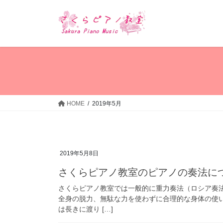
コ
ナ
ン
ビ
テ
ゲ
ン
ー
ツ
シ
へ
ョ
ス
ン
キ
に
ッ
移
HOME
2019年5月
プ
動
2019年5月8日
さくらピアノ教室のピアノの奏法に
さくらピアノ教室では一般的に重力奏法（ロシア奏
全身の脱力、無駄な力を使わずに合理的な身体の使
は長きに渡り […]