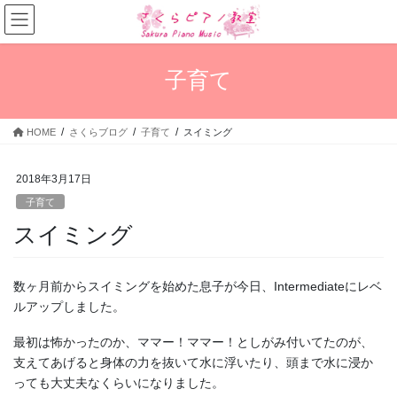
コ
ナ
ン
ビ
テ
ゲ
ン
ー
子育て
ツ
シ
へ
ョ
ス
ン
HOME
さくらブログ
子育て
スイミング
キ
に
ッ
移
プ
動
2018年3月17日
子育て
スイミング
数ヶ月前からスイミングを始めた息子が今日、Intermediateにレベ
ルアップしました。
最初は怖かったのか、ママー！ママー！としがみ付いてたのが、
支えてあげると身体の力を抜いて水に浮いたり、頭まで水に浸か
っても大丈夫なくらいになりました。